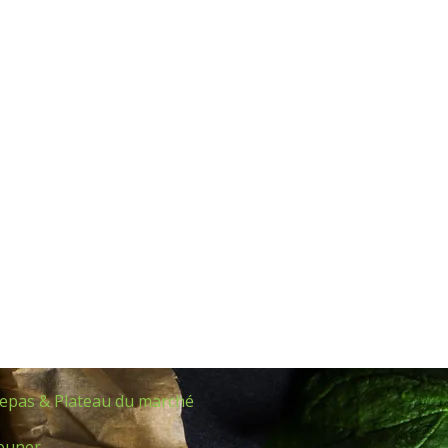
Repas & Plateau du marché
jeuner